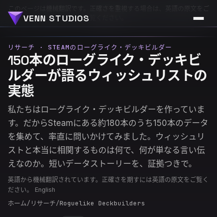
このページは機械翻訳です。正確さを重視する場合は、英語の原文をご
VENN STUDIOS
覧ください。
リサーチ · STEAMのローグライク・デッキビルダー
150本のローグライク・デッキビ
ルダーが語るウィッシュリストの
実態
私たちはローグライク・デッキビルダーを作っていま
す。だからSteamにある約180本のうち150本のデータ
を集めて、率直に問いかけてみました。ウィッシュリ
ストと本当に相関するものは何で、何が単なる言い伝
えなのか。短いデータストーリーを、証拠つきで。
英語から機械翻訳されています。正確さを期すには英語の原文をご覧く
ださい。
English
ホーム
/
リサーチ
/
Roguelike Deckbuilders